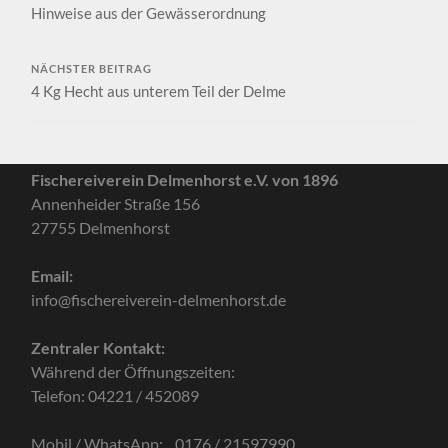
Hinweise aus der Gewässerordnung
NÄCHSTER BEITRAG
4 Kg Hecht aus unterem Teil der Delme
Fischereiverein Delmenhorst e.V. von 1896
Annenheider Straße 156
27755 Delmenhorst
Email:
info@fischereiverein-delmenhorst.de
Zentraler Kontakt:
Während der Öffnungszeiten:
Telefon: 04221 / 452089
Mobil / WhatsApp: 0176 / 21597990