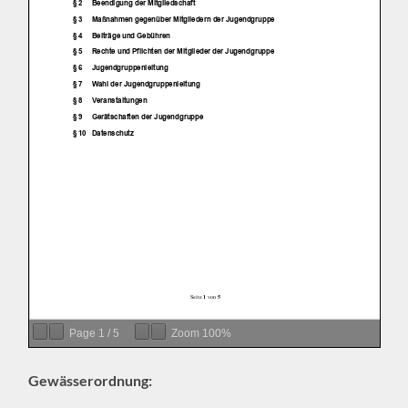
Page
1
/
5
Zoom
100%
Gewässerordnung: