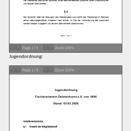
Page
1
/
4
Zoom
100%
Jugendordnung:
Page
1
/
5
Zoom
100%