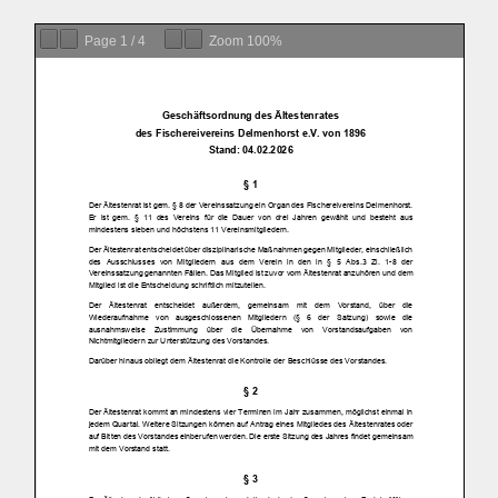
Page
1
/
4
Zoom
100%