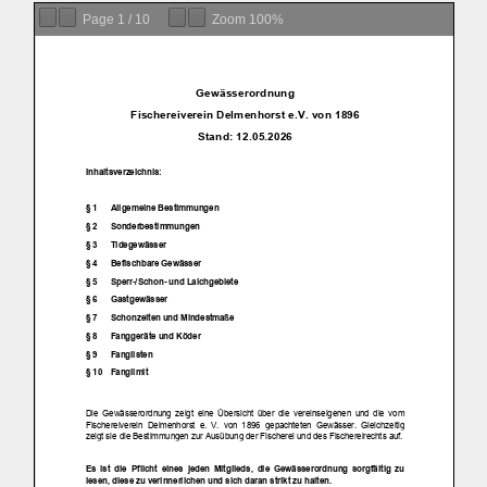
Page
1
/
10
Zoom
100%