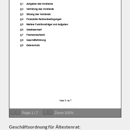
Page
1
/
7
Zoom
100%
Geschäftsordnung für Ältestenrat: