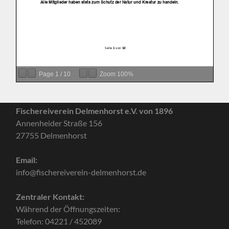
Page
1
/
10
Zoom
100%
Fischereiverein Delmenhorst e.V. von 1896
Annenheider Straße 156
27755 Delmenhorst
Email:
info@fischereiverein-delmenhorst.de
Zentraler Kontakt:
Während der Öffnungszeiten:
Telefon: 04221 / 452089