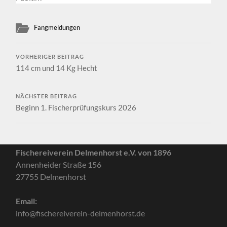
Fangmeldungen
VORHERIGER BEITRAG
114 cm und 14 Kg Hecht
NÄCHSTER BEITRAG
Beginn 1. Fischerprüfungskurs 2026
Fischereiverein Delmenhorst e.V. von 1896
Annenheider Straße 156
27755 Delmenhorst
Email:
info@fischereiverein-delmenhorst.de