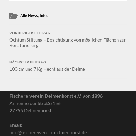
Alle News
,
Infos
VORHERIGER BEITRAG
Ochtum Stiftung – Besichtigung von möglichen Flächen zur
Renaturierung
NÄCHSTER BEITRAG
100 cm und 7 Kg Hecht aus der Delme
Fischereiverein Delmenhorst e.V. von 1896
Annenheider Straße 156
27755 Delmenhorst
Email:
info@fischereiverein-delmenhorst.de