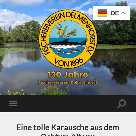
DE
Fischereiverein
Delmenhorst
e.
V.
von
Suchfe
Mobile-
1896
ein-/a
Menü
ein-/ausblenden
Eine tolle Karausche aus dem