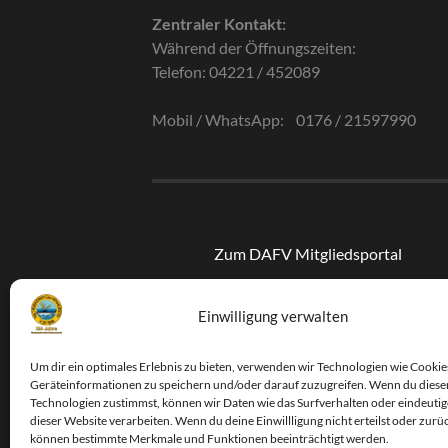
Zentraler Kontakt:
Während der Öffnungszeiten:
Telefon: 04221 / 452089
Mobil / WhatsApp: 0176 / 21597990
Zum DAFV Mitgliedsportal
Einwilligung verwalten
Um dir ein optimales Erlebnis zu bieten, verwenden wir Technologien wie Cookie
Suchen
Geräteinformationen zu speichern und/oder darauf zuzugreifen. Wenn du diese
Technologien zustimmst, können wir Daten wie das Surfverhalten oder eindeutig
dieser Website verarbeiten. Wenn du deine Einwillligung nicht erteilst oder zurü
Suchen
können bestimmte Merkmale und Funktionen beeinträchtigt werden.