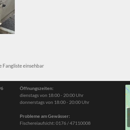
e Fangliste einsehbar
96
Öffnungszeiten:
dienstags von 18:00 - 20:00 Uhr
donnerstags von 18:00 - 20:00 Uhr
Probleme am Gewässer:
Fischereiaufsicht: 0176 / 47110008