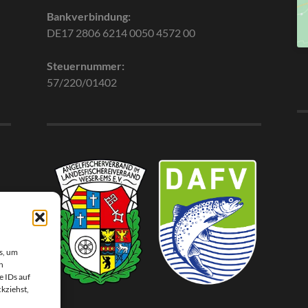
Bankverbindung:
DE17 2806 6214 0050 4572 00
Steuernummer:
57/220/01402
s, um
n
e IDs auf
ckziehst,