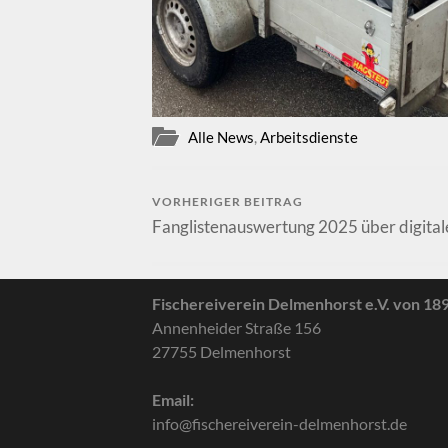
Alle News
,
Arbeitsdienste
VORHERIGER BEITRAG
Fanglistenauswertung 2025 über digital
Fischereiverein Delmenhorst e.V. von 18
Annenheider Straße 156
27755 Delmenhorst
Email:
info@fischereiverein-delmenhorst.de