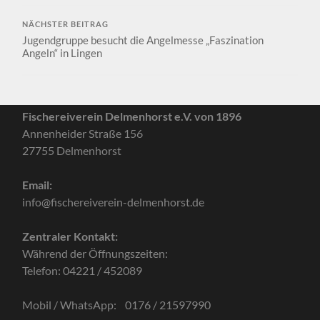
NÄCHSTER BEITRAG
Jugendgruppe besucht die Angelmesse „Faszination
Angeln“ in Lingen
Fischereiverein Delmenhorst e.V. von 1896
Annenheider Straße 156
27755 Delmenhorst
Email:
info@fischereiverein-delmenhorst.de
Zentraler Kontakt:
Während der Öffnungszeiten:
Telefon: 04221 / 452089
Mobil / WhatsApp: 0176 / 21597990