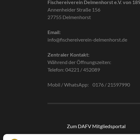
Fischereiverein Delmenhorst e.V. von 18
Annenheider Straße 156
27755 Delmenhorst
Email:
info@fischereiverein-delmenhorst.de
Zentraler Kontakt:
Während der Öffnungszeiten:
Telefon: 04221 / 452089
Mobil / WhatsApp: 0176 / 21597990
Zum DAFV Mitgliedsportal