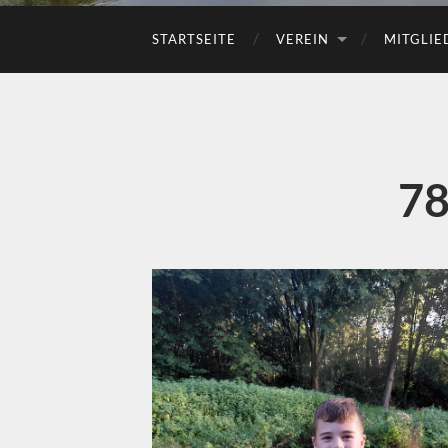
STARTSEITE
VEREIN
MITGLIE
78