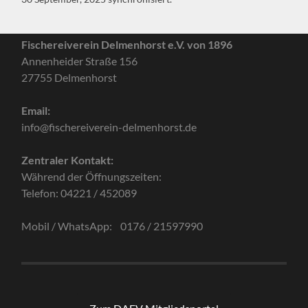
Fischereiverein Delmenhorst e.V. von 1896
Annenheider Straße 156
27755 Delmenhorst
Email:
info@fischereiverein-delmenhorst.de
Zentraler Kontakt:
Während der Öffnungszeiten:
Telefon: 04221 / 452089
Mobil / WhatsApp: 0176 / 21597990