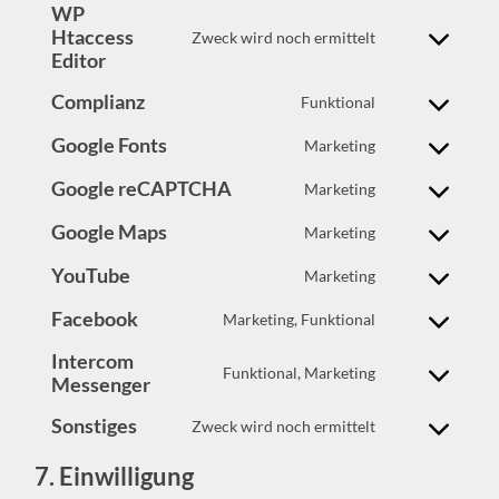
WP
service
Htaccess
wordpress
Zweck wird noch ermittelt
Consent
Editor
to
service
Complianz
wp-
Funktional
Consent
htaccess-
to
editor
Google Fonts
Marketing
service
Consent
complianz
to
Google reCAPTCHA
Marketing
service
Consent
google-
to
fonts
Google Maps
Marketing
service
Consent
google-
to
recaptcha
YouTube
Marketing
service
Consent
google-
to
maps
Facebook
Marketing, Funktional
service
Consent
youtube
to
Intercom
service
Funktional, Marketing
Consent
Messenger
facebook
to
service
Sonstiges
Zweck wird noch ermittelt
Consent
intercom-
to
messenger
service
7. Einwilligung
sonstiges